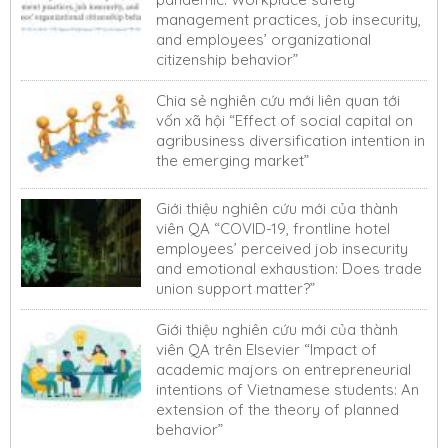
management practices, job insecurity,
and employees’ organizational
citizenship behavior”
Chia sẻ nghiên cứu mới liên quan tới
vốn xã hội “Effect of social capital on
agribusiness diversification intention in
the emerging market”
Giới thiệu nghiên cứu mới của thành
viên QA “COVID-19, frontline hotel
employees’ perceived job insecurity
and emotional exhaustion: Does trade
union support matter?”
Giới thiệu nghiên cứu mới của thành
viên QA trên Elsevier “Impact of
academic majors on entrepreneurial
intentions of Vietnamese students: An
extension of the theory of planned
behavior”