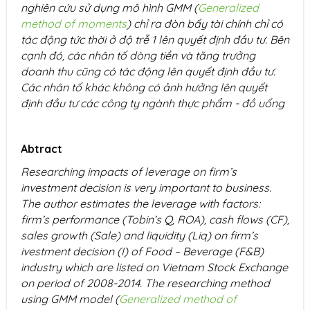
nghiên cứu sử dụng mô hình GMM (
Generalized
method of moments
) chỉ ra đòn bẩy tài chính chỉ có
tác động tức thời ở độ trễ 1 lên quyết định đầu tư. Bên
cạnh đó, các nhân tố dòng tiền và tăng trưởng
doanh thu cũng có tác động lên quyết định đầu tư.
Các nhân tố khác không có ảnh hưởng lên quyết
định đầu tư các công ty ngành thực phẩm - đồ uống
Abtract
Researching impacts of leverage on firm’s
investment decision is very important to business.
The author estimates the leverage with factors:
firm’s performance (Tobin’s Q, ROA), cash flows (CF),
sales growth (Sale) and liquidity (Liq) on firm’s
ivestment decision (I) of Food – Beverage (F&B)
industry which are listed on Vietnam Stock Exchange
on period of 2008-2014. The researching method
using GMM model (
Generalized method of