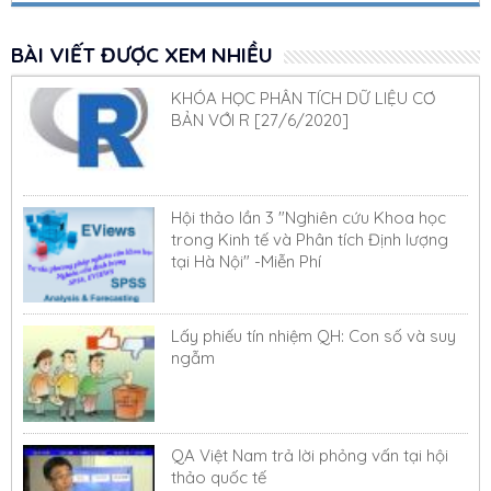
BÀI VIẾT ĐƯỢC XEM NHIỀU
KHÓA HỌC PHÂN TÍCH DỮ LIỆU CƠ
BẢN VỚI R [27/6/2020]
Hội thảo lần 3 "Nghiên cứu Khoa học
trong Kinh tế và Phân tích Định lượng
tại Hà Nội" -Miễn Phí
Lấy phiếu tín nhiệm QH: Con số và suy
ngẫm
QA Việt Nam trả lời phỏng vấn tại hội
thảo quốc tế