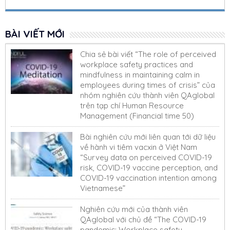
BÀI VIẾT MỚI
Chia sẻ bài viết “The role of perceived
workplace safety practices and
mindfulness in maintaining calm in
employees during times of crisis” của
nhóm nghiên cứu thành viên QAglobal
trên tạp chí Human Resource
Management (Financial time 50)
Bài nghiên cứu mới liên quan tới dữ liệu
về hành vi tiêm vacxin ở Việt Nam
“Survey data on perceived COVID-19
risk, COVID-19 vaccine perception, and
COVID-19 vaccination intention among
Vietnamese”
Nghiên cứu mới của thành viên
QAglobal với chủ đề “The COVID-19
pandemic: Workplace safety