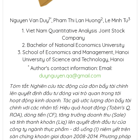
1*
2
3
Nguyen Van Duy
, Pham Thi Lan Huong
, Le Minh Tu
Viet Nam Quantitative Analysis Joint Stock
Company
Bachelor of National Economics University
School of Economics and Management, Hanoi
University of Science and Technology, Hanoi
*
Author's contact information: Email:
duynguyen.qa@gmail.com
Tóm tắt: Nghiên cứu tác động của đòn bẩy tài chính
lên quyết định đầu tư đóng vai trò quan trong tới
hoạt động kinh doanh. Tác giả ước lượng đòn bẩy tài
chính với các nhân tố: Hiệu quả hoạt động (Tobin's Q,
ROA), dòng tiền (CF), tăng trưởng doanh thu (Sale)
và tính thanh khoản (Liq) lên quyết định đầu tư của
công ty ngành thực phẩm - đồ uống (I) niêm yết trên
sàn chứng khoán giai đoạn 2008-2014. Phương pháp