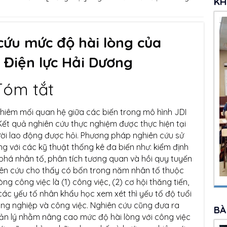
KH
cứu mức độ hài lòng của
 Điện lực Hải Dương
Tóm tắt
ghiêm mối quan hệ giữa các biến trong mô hình JDI
 Kết quả nghiên cứu thực nghiệm được thực hiện tại
ười lao động được hỏi. Phương pháp nghiên cứu sử
 với các kỹ thuật thống kê đa biến như: kiểm định
há nhân tố, phân tích tương quan và hồi quy tuyến
hiên cứu cho thấy có bốn trong năm nhân tố thuộc
g công việc là (1) công việc, (2) cơ hội thăng tiến,
các yếu tố nhân khẩu học xem xét thì yếu tố độ tuổi
g nghiệp và công việc. Nghiên cứu cũng đưa ra
BÀ
ản lý nhằm nâng cao mức độ hài lòng với công việc