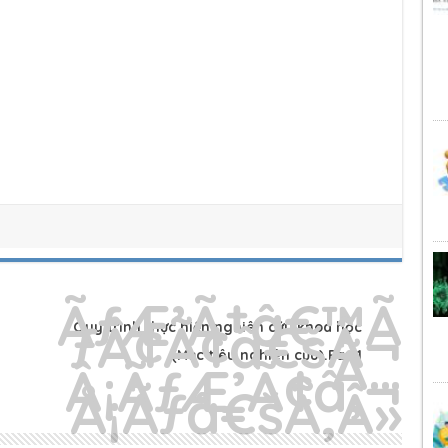
Quy trình thực hiện nghiên cứu khoa học
(Mục tiêu nghiên cứu).Part1