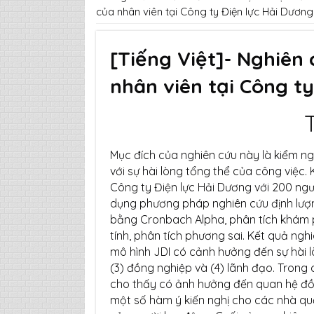
của nhân viên tại Công ty Điện lực Hải Dương
[Tiếng Việt]- Nghiên 
nhân viên tại Công ty
Mục đích của nghiên cứu này là kiểm n
với sự hài lòng tổng thể của công việc.
Công ty Điện lực Hải Dương với 200 ng
dụng phương pháp nghiên cứu định lượng
bằng Cronbach Alpha, phân tích khám p
tính, phân tích phương sai. Kết quả ng
mô hình JDI có cảnh hưởng đến sự hài lòn
(3) đồng nghiệp và (4) lãnh đạo. Trong 
cho thấy có ảnh hưởng đến quan hệ đồn
một số hàm ý kiến nghị cho các nhà qu