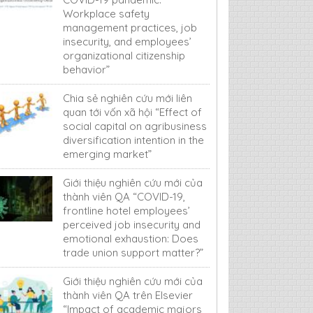
Workplace safety
management practices, job
insecurity, and employees’
organizational citizenship
behavior”
Chia sẻ nghiên cứu mới liên
quan tới vốn xã hội “Effect of
social capital on agribusiness
diversification intention in the
emerging market”
Giới thiệu nghiên cứu mới của
thành viên QA “COVID-19,
frontline hotel employees’
perceived job insecurity and
emotional exhaustion: Does
trade union support matter?”
Giới thiệu nghiên cứu mới của
thành viên QA trên Elsevier
“Impact of academic majors