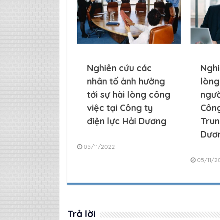
Nghiên cứu các
Nghi
nhân tố ảnh hưởng
lòng
tới sự hài lòng công
ngườ
việc tại Công ty
Công
điện lực Hải Dương
Trun
Dươ
05/11/2022
05/11/2
Trả lời