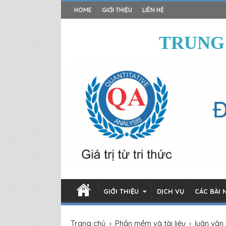
HOME
GIỚI THIỆU
LIÊN HỆ
TRUNG
GIỚI THIỆU
DỊCH VỤ
CÁC BÀI 
Trang chủ
›
Phần mềm và tài liệu
›
luận văn