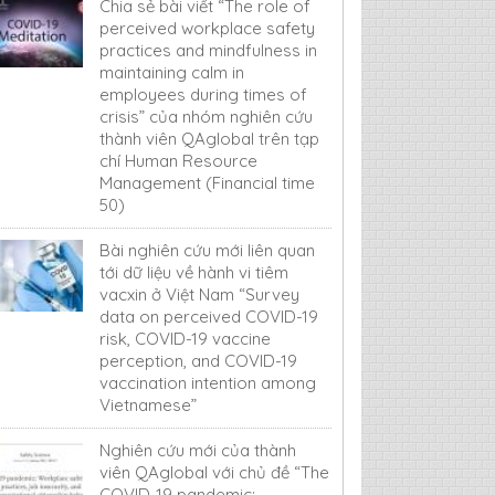
Chia sẻ bài viết “The role of
perceived workplace safety
practices and mindfulness in
maintaining calm in
employees during times of
crisis” của nhóm nghiên cứu
thành viên QAglobal trên tạp
chí Human Resource
Management (Financial time
50)
Bài nghiên cứu mới liên quan
tới dữ liệu về hành vi tiêm
vacxin ở Việt Nam “Survey
data on perceived COVID-19
risk, COVID-19 vaccine
perception, and COVID-19
vaccination intention among
Vietnamese”
Nghiên cứu mới của thành
viên QAglobal với chủ đề “The
COVID-19 pandemic: