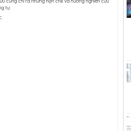
cứu cũng chỉ ra những hạn chế và hướng nghiên cứu
g tự.
c.