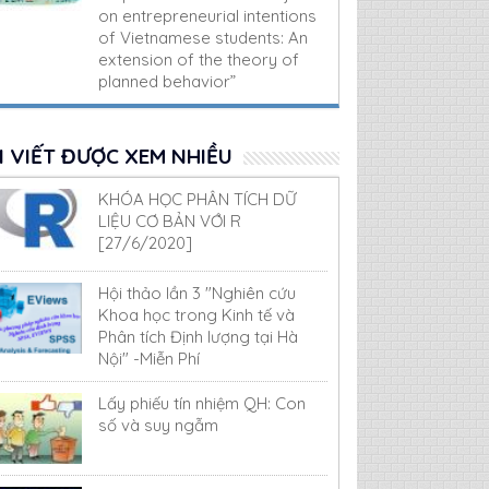
on entrepreneurial intentions
of Vietnamese students: An
extension of the theory of
planned behavior”
I VIẾT ĐƯỢC XEM NHIỀU
KHÓA HỌC PHÂN TÍCH DỮ
LIỆU CƠ BẢN VỚI R
[27/6/2020]
Hội thảo lần 3 "Nghiên cứu
Khoa học trong Kinh tế và
Phân tích Định lượng tại Hà
Nội" -Miễn Phí
Lấy phiếu tín nhiệm QH: Con
số và suy ngẫm