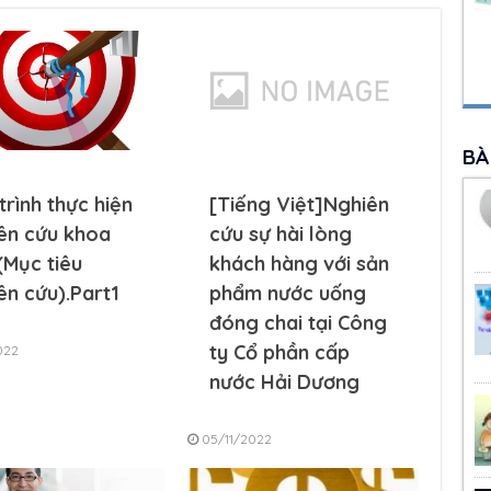
BÀ
trình thực hiện
[Tiếng Việt]Nghiên
ên cứu khoa
cứu sự hài lòng
(Mục tiêu
khách hàng với sản
ên cứu).Part1
phẩm nước uống
đóng chai tại Công
ty Cổ phần cấp
022
nước Hải Dương
05/11/2022