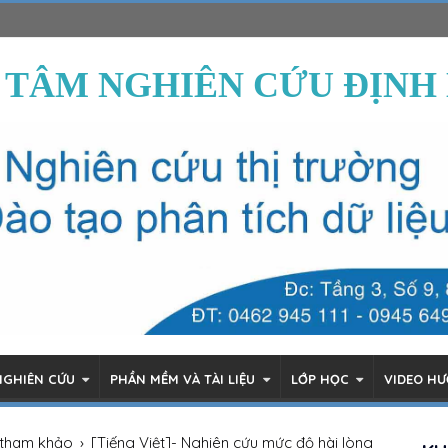
 TÂM NGHIÊN CỨU ĐỊNH
NGHIÊN CỨU
PHẦN MỀM VÀ TÀI LIỆU
LỚP HỌC
VIDEO H
 tham khảo
›
[Tiếng Việt]- Nghiên cứu mức độ hài lòng