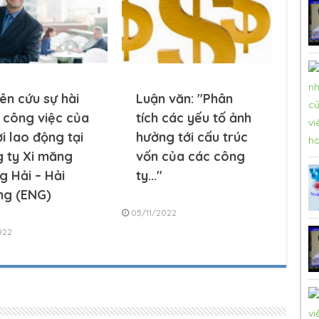
ên cứu sự hài
Luận văn: "Phân
 công việc của
tích các yếu tố ảnh
i lao động tại
hưởng tới cấu trúc
 ty Xi măng
vốn của các công
g Hải – Hải
ty..."
ng (ENG)
05/11/2022
022