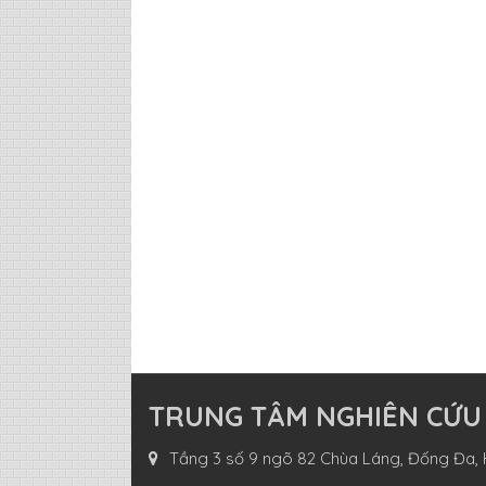
TRUNG TÂM NGHIÊN CỨU
Tầng 3 số 9 ngõ 82 Chùa Láng, Đống Đa, 