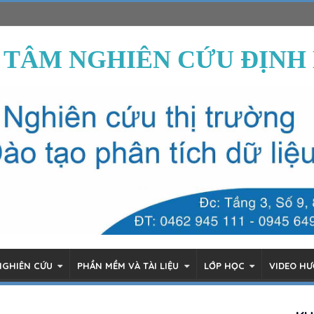
 TÂM NGHIÊN CỨU ĐỊNH
NGHIÊN CỨU
PHẦN MỀM VÀ TÀI LIỆU
LỚP HỌC
VIDEO H