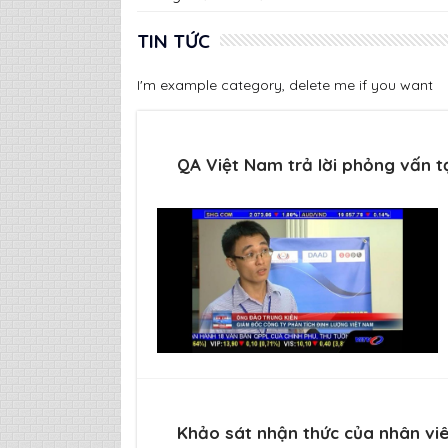
TIN TỨC
I'm example category, delete me if you want
QA Việt Nam trả lời phỏng vấn tạ
Khảo sát nhận thức của nhân vi