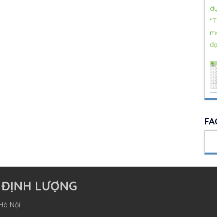
FA
 ĐỊNH LƯỢNG
Hà Nội