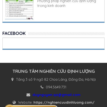
Phương pháp nghiên cứu định lượng
trong kinh doanh
FACEBOOK
TRUNG TÂM NGHIÊN CỨU ĐỊNH LƯỢNG
Tầng 3 số 9 ngõ 82 Chùa Láng, Đống Đa, Hà Nội
094.5649.731
duynguyen.qa@gmail.com
Website:
https://nghiencuudinhluong.com/