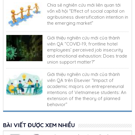
Chia sẻ nghiên cứu mới liên quan tới
vốn xã hội “Effect of social capital on
agribusiness diversification intention in
the emerging market”
Giới thiệu nghiên cứu mới của thành
viên QA “COVID-19, frontline hotel
employees’ perceived job insecurity
and emotional exhaustion: Does trade
union support matter?”
Giới thiệu nghiên cứu mới của thành
viên QA trên Elsevier “Impact of
academic majors on entrepreneurial
intentions of Vietnamese students: An
extension of the theory of planned
behavior”
BÀI VIẾT ĐƯỢC XEM NHIỀU