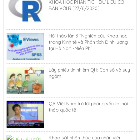
KHÓA HỌC PHÂN TÍCH DỮ LIỆU CƠ
BẢN VỚI R [27/6/2020]
Hội thảo lần 3 "Nghiên cứu Khoa học
trong Kinh tế và Phân tích Định lượng
tại Hà Nội" -Miễn Phí
Lấy phiếu tín nhiệm QH: Con số và suy
ngẫm
QA Việt Nam trả lời phỏng vấn tại hội
thảo quốc tế
Khảo sát nhận thức của nhân viên