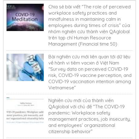
Chia sẻ bài viết “The role of perceived
workplace safety practices and
mindfulness in maintaining calm in
employees during times of crisis” của
nhóm nghiên cứu thành viên QAglobal
trên tạp chí Human Resource
Management (Financial time 50)
Bài nghiên cứu mới liên quan tới dữ liệu
về hành vi tiêm vacxin ở Việt Nam
“Survey data on perceived COVID-19
risk, COVID-19 vaccine perception, and
COVID-19 vaccination intention among
Vietnamese”
Nghiên cứu mới của thành viên
QAglobal với chủ đề “The COVID-19
pandemic: Workplace safety
management practices, job insecurity,
and employees’ organizational
citizenship behavior”