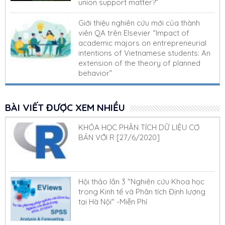
union support matter?”
Giới thiệu nghiên cứu mới của thành
viên QA trên Elsevier “Impact of
academic majors on entrepreneurial
intentions of Vietnamese students: An
extension of the theory of planned
behavior”
BÀI VIẾT ĐƯỢC XEM NHIỀU
KHÓA HỌC PHÂN TÍCH DỮ LIỆU CƠ
BẢN VỚI R [27/6/2020]
Hội thảo lần 3 "Nghiên cứu Khoa học
trong Kinh tế và Phân tích Định lượng
tại Hà Nội" -Miễn Phí