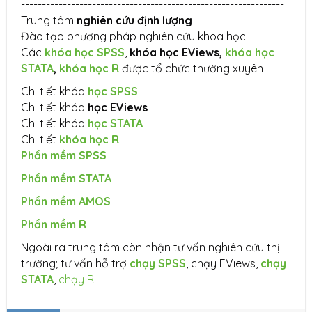
---------------------------------------------------------------
Trung tâm
nghiên cứu định lượng
Đào tạo phương pháp nghiên cứu khoa học
Các
khóa học SPSS
,
khóa học EViews,
khóa học
STATA
,
khóa học R
được tổ chức thường xuyên
Chi tiết khóa
học SPSS
Chi tiết khóa
học EViews
Chi tiết khóa
học STATA
Chi tiết
khóa học R
Phần mềm SPSS
Phần mềm STATA
Phần mềm AMOS
Phần mềm R
Ngoài ra trung tâm còn nhận tư vấn nghiên cứu thị
trường; tư vấn hỗ trợ
chạy SPSS
, chạy EViews,
chạy
STATA
,
chạy R