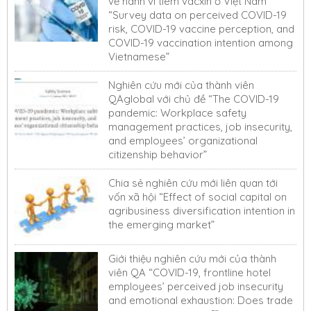
về hành vi tiêm vacxin ở Việt Nam
“Survey data on perceived COVID-19
risk, COVID-19 vaccine perception, and
COVID-19 vaccination intention among
Vietnamese”
Nghiên cứu mới của thành viên
QAglobal với chủ đề “The COVID-19
pandemic: Workplace safety
management practices, job insecurity,
and employees’ organizational
citizenship behavior”
Chia sẻ nghiên cứu mới liên quan tới
vốn xã hội “Effect of social capital on
agribusiness diversification intention in
the emerging market”
Giới thiệu nghiên cứu mới của thành
viên QA “COVID-19, frontline hotel
employees’ perceived job insecurity
and emotional exhaustion: Does trade