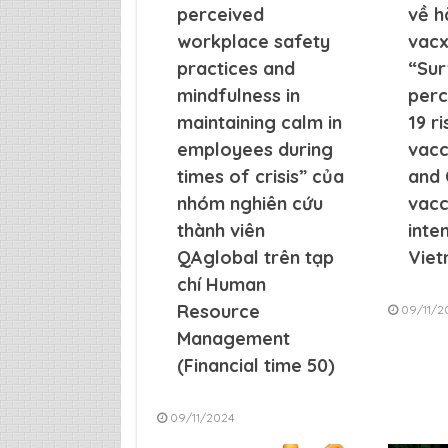
perceived
về h
workplace safety
vacx
practices and
“Sur
mindfulness in
perc
maintaining calm in
19 r
employees during
vacc
times of crisis” của
and 
nhóm nghiên cứu
vacc
thành viên
inte
QAglobal trên tạp
Vie
chí Human
Resource
09/11/2
Management
(Financial time 50)
09/11/2024