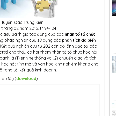
 Tuyến, Đào Trung Kiên
), tháng 02 năm 2015, tr. 94-104
ục tiêu đánh giá tác động của các
nhân tố tổ chức
ng pháp nghiên cứu sử dụng các
phân tích đa biến
. Kết quả nghiên cứu từ 202 cán bộ lãnh đạo tại các
ettel cho thấy có hai nhóm nhân tố tổ chức học hỏi
anh là (1) tính hệ thống và (2) chuyển giao và tích
lý học hỏi; tính mở và văn hóa kinh nghiệm không cho
õ ràng tới kết quả kinh doanh.
 tại đây (
download
)