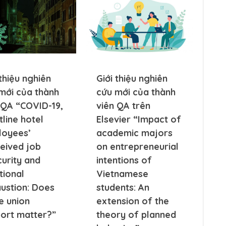
 thiệu nghiên
Giới thiệu nghiên
mới của thành
cứu mới của thành
 QA “COVID-19,
viên QA trên
tline hotel
Elsevier “Impact of
loyees’
academic majors
eived job
on entrepreneurial
curity and
intentions of
ional
Vietnamese
ustion: Does
students: An
e union
extension of the
ort matter?”
theory of planned