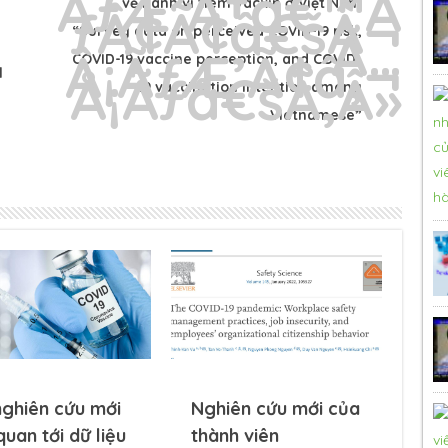
về hành vi tiêm vacxin ở Việt Nam
“Survey data on perceived COVID-19 risk,
COVID-19 vaccine perception, and COVID-
l
19 vaccination intention among
Vietnamese”
nghiên cứu mới
Nghiên cứu mới của
quan tới dữ liệu
thành viên