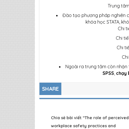
Trung tâm
Đào tạo phương pháp nghiên c
khóa học STATA, khó
Chi t
Chi ti
Chi ti
Chi
Ngoài ra trung tâm còn nhận
SPSS
,
ch
ạ
y 
SHARE
Chia sẻ bài viết “The role of perceived
workplace safety practices and