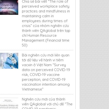
Chia sẻ bài viết “The role of
perceived workplace safety
practices and mindfulness in
maintaining calm in
employees during times of
crisis” của nhóm nghiên cứu
thành viên QAglobal trên tạp
chí Human Resource
Management (Financial time
50)
Bài nghiên cứu mới liên quan
tới dữ liệu về hành vi tiêm
vacxin ở Việt Nam “Survey
data on perceived COVID-19
risk, COVID-19 vaccine
perception, and COVID-19
vaccination intention among
Vietnamese”
Nghiên cứu mới của thành
viên QAglobal với chủ đề “The
COVID-19 pandemic: