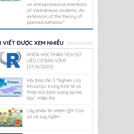
on entrepreneurial intentions
of Vietnamese students: An
extension of the theory of
planned behavior”
I VIẾT ĐƯỢC XEM NHIỀU
KHÓA HỌC PHÂN TÍCH DỮ
LIỆU CƠ BẢN VỚI R
[27/6/2020]
Hội thảo lần 3 "Nghiên cứu
Khoa học trong Kinh tế và
Phân tích Định lượng tại Hà
Nội" -Miễn Phí
Lấy phiếu tín nhiệm QH: Con
số và suy ngẫm