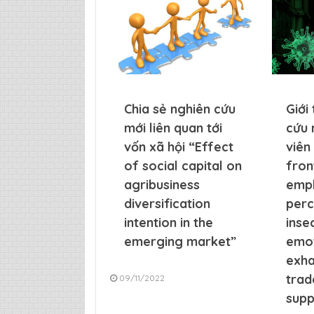
Chia sẻ nghiên cứu
Giới
mới liên quan tới
cứu 
vốn xã hội “Effect
viên
of social capital on
fron
agribusiness
emp
diversification
perc
intention in the
inse
emerging market”
emot
exha
trad
09/11/2022
supp