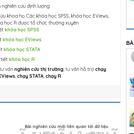
 nghiên cứu định lượng
ứu khoa họ Các khóa học SPSS, khóa học EViews,
a học R được tổ chức thường xuyên
iết
khóa học SPSS
ết
khóa học EViews
BÀ
ết
khóa học STATA
 tiết
khóa học R
 tư vấn
nghiên c
ứ
u th
ị
tr
ườ
ng
; tư vấn hỗ trợ
ch
ạ
y
EViews
,
ch
ạ
y STATA
,
ch
ạ
y
R
Bài nghiên cứu mới liên quan tới dữ liệu