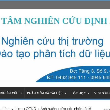
 TÂM NGHIÊN CỨU ĐỊNH
NGHIÊN CỨU
PHẦN MỀM VÀ TÀI LIỆU
LỚP HỌC
VIDEO H
u hành vi trong QTKD
›
Ảnh hưởng của các nhân tố tổ