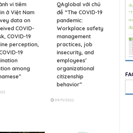
ành vi tiêm
QAglobal với chủ
in ở Việt Nam
đề “The COVID-19
vey data on
pandemic:
eived COVID-
Workplace safety
isk, COVID-19
management
ine perception,
practices, job
COVID-19
insecurity, and
ination
employees’
ntion among
organizational
FA
tnamese”
citizenship
behavior”
022
09/11/2022