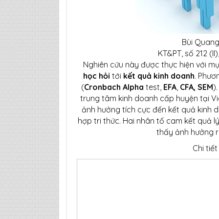
Bùi Quang
KT&PT, số 212 (II
Nghiên cứu này được thực hiện với m
học hỏi
tới
kết quả kinh doanh
. Phươ
(
Cronbach Alpha
test,
EFA
,
CFA, SEM
)
trung tâm kinh doanh cấp huyện tại Vi
ảnh hưởng tích cực đến kết quả kinh do
hợp tri thức. Hai nhân tố cam kết quả 
thấy ảnh hưởng r
Chi tiết