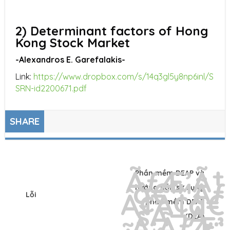
2) Determinant factors of Hong
Kong Stock Market
-Alexandros E. Garefalakis-
Link:
https://www.dropbox.com/s/14q3gl5y8np6inl/S
SRN-id2200671.pdf
SHARE
Phần mềm DEAP và
hướng dẫn sử dụng
Lỗi
phần mềm DEAP
(DEA)