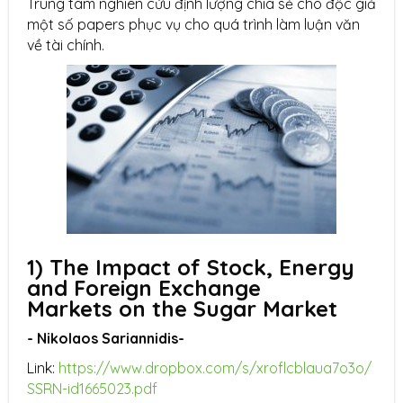
Trung tâm nghiên cứu định lượng chia sẻ cho độc giả
một số papers phục vụ cho quá trình làm luận văn
về tài chính.
1) The Impact of Stock, Energy
and Foreign Exchange
Markets on the Sugar Market
- Nikolaos Sariannidis-
Link:
https://www.dropbox.com/s/xroflcblaua7o3o/
SSRN-id1665023.pdf