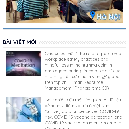
BÀI VIẾT MỚI
Chia sẻ bài viết “The role of perceived
workplace safety practices and
mindfulness in maintaining calm in
employees during times of crisis” của
nhóm nghiên cứu thành viên QAglobal
trên tạp chí Human Resource
Management (Financial time 50)
Bài nghiên cứu mới liên quan tới dữ liệu
về hành vi tiêm vacxin ở Việt Nam
“Survey data on perceived COVID-19
risk, COVID-19 vaccine perception, and
COVID-19 vaccination intention among
Vietnamese”