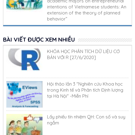
academic majors on entrepreneurial
intentions of Vietnamese students: An
extension of the theory of planned
behavior”
BÀI VIẾT ĐƯỢC XEM NHIỀU
KHÓA HỌC PHÂN TÍCH DỮ LIỆU CƠ
BẢN VỚI R [27/6/2020]
Hội thảo lần 3 "Nghiên cứu Khoa học
trong Kinh tế và Phân tích Định lượng
tại Hà Nội" -Miễn Phí
Lấy phiếu tín nhiệm QH: Con số và suy
ngẫm