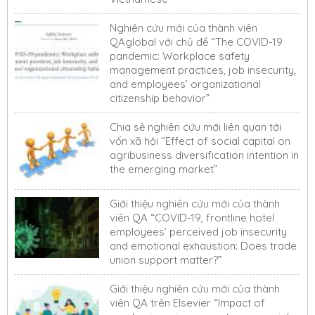
Nghiên cứu mới của thành viên
QAglobal với chủ đề “The COVID-19
pandemic: Workplace safety
management practices, job insecurity,
and employees’ organizational
citizenship behavior”
Chia sẻ nghiên cứu mới liên quan tới
vốn xã hội “Effect of social capital on
agribusiness diversification intention in
the emerging market”
Giới thiệu nghiên cứu mới của thành
viên QA “COVID-19, frontline hotel
employees’ perceived job insecurity
and emotional exhaustion: Does trade
union support matter?”
Giới thiệu nghiên cứu mới của thành
viên QA trên Elsevier “Impact of