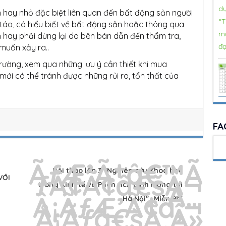
n hay nhỏ đặc biệt liên quan đến bất động sản người
 táo, có hiểu biết về bất động sản hoặc thông qua
n hay phải dừng lại do bên bán dẫn đến thẩm tra,
muốn xảy ra..
rường, xem qua những lưu ý cần thiết khi mua
ới có thể tránh được những rủi ro, tổn thất của
FA
Hội thảo lần 3 "Nghiên cứu Khoa học
VỚI
trong Kinh tế và Phân tích Định lượng tại
Hà Nội" -Miễn Phí