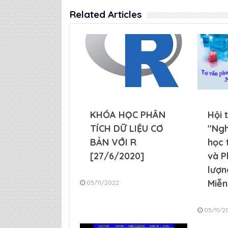
Related Articles
KHÓA HỌC PHÂN
Hội 
TÍCH DỮ LIỆU CƠ
"Ngh
BẢN VỚI R
học 
[27/6/2020]
và P
lượn
Miễn
05/11/2022
05/11/2