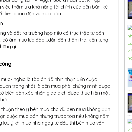
việc thẩm tra khả năng tài chính của bên bán, kê
hất liên quan đến vụ mua bán.
ng và đặt ra trường hợp nếu có trục trặc từ bên
 có âm mưu lừa đảo,…dẫn đến thẩm tra, kiện tụng
những gì.
 cùng
n mua- nghĩa là tòa án đã nhìn nhận đến cuộc
 quan trọng nhất là bên mua phải chứng minh được
 có biên bản xác nhận giao dịch được thực hiện một
hực.
thể thuận theo ý bên mua cho dù bên mua không đơn
oạn cuộc mua bán nhưng trước tòa nếu không nắm
ng lưu ý khi mua nhà ngay từ đầu thì bên mua vẫn