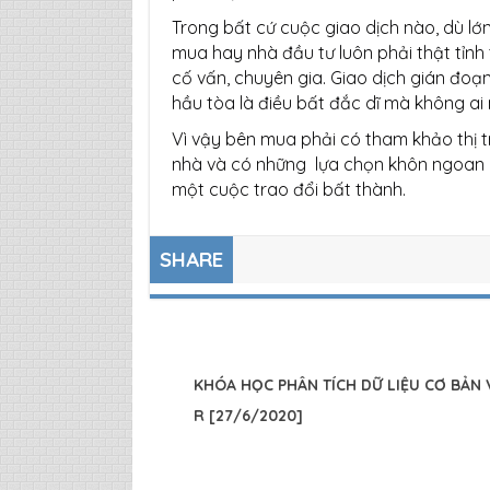
Trong bất cứ cuộc giao dịch nào, dù lớ
mua hay nhà đầu tư luôn phải thật tỉnh
cố vấn, chuyên gia. Giao dịch gián đoạ
hầu tòa là điều bất đắc dĩ mà không ai 
Vì vậy bên mua phải có tham khảo thị t
nhà và có những lựa chọn khôn ngoan m
một cuộc trao đổi bất thành.
SHARE
KHÓA HỌC PHÂN TÍCH DỮ LIỆU CƠ BẢN 
R [27/6/2020]