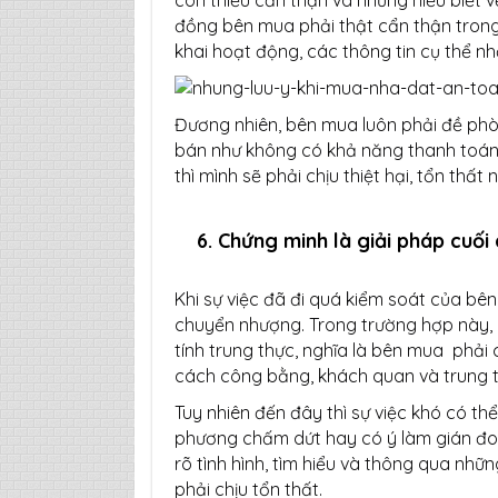
đồng bên mua phải thật cẩn thận trong 
khai hoạt động, các thông tin cụ thể n
Đương nhiên, bên mua luôn phải đề phò
bán như không có khả năng thanh toán,
thì mình sẽ phải chịu thiệt hại, tổn thất 
6. Chứng minh là giải pháp cuối
Khi sự việc đã đi quá kiểm soát của bê
chuyển nhượng. Trong trường hợp này,
tính trung thực, nghĩa là bên mua phải
cách công bằng, khách quan và trung t
Tuy nhiên đến đây thì sự việc khó có 
phương chấm dứt hay có ý làm gián đ
rõ tình hình, tìm hiểu và thông qua nhữ
phải chịu tổn thất.