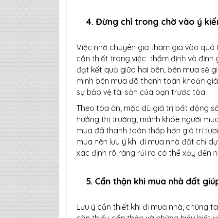
4. Đừng chỉ trong chờ vào ý ki
Việc nhờ chuyên gia tham gia vào quá 
cần thiết trong việc thẩm định và định g
đạt kết quả giữa hai bên, bên mua sẽ g
minh bên mua đã thanh toán khoản giá t
sự bảo vệ tài sản của bạn trước tòa.
Theo tòa án, mặc dù giá trị bất động sản
hưởng thị trường, mánh khóe người mua.
mua đã thanh toán thấp hơn giá trị tươ
mua nên lưu ý khi đi mua nhà đất chỉ 
xác định rõ ràng rủi ro có thể xảy đến 
5. Cẩn thận khi mua nhà đất giú
Lưu ý cần thiết khi đi mua nhà, chúng t
còn thiếu cẩn thận và những hiểu biết về