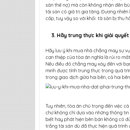
sản thế nợ) mà còn không nhận đền bù
tài sản có giá trị gia tăng. Đương nhiê
cấp, tuy vậy so với khối tà sản bị thu hồ
3. Hãy trung thực khi giải quyết
Hãy lưu ý khi mua nhà chẳng may sự vụ 
can thiệp của tòa án nghĩa là rủi ro mất
Nếu điều đó chẳng may xảy đến với bạn
minh được tính trung thực trong quá tr
trong giao dịch giữa hai bên, cả hai bê
Tuy nhiên, tòa án chú trọng đến việc cả
chứ không chỉ dựa vào những thông ti
biết hay phát hiện bên bán không có đ
trắng tài sản dù đã thực hiện quá trình