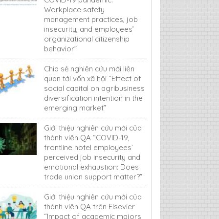
Workplace safety
management practices, job
insecurity, and employees’
organizational citizenship
behavior”
Chia sẻ nghiên cứu mới liên
quan tới vốn xã hội “Effect of
social capital on agribusiness
diversification intention in the
emerging market”
Giới thiệu nghiên cứu mới của
thành viên QA “COVID-19,
frontline hotel employees’
perceived job insecurity and
emotional exhaustion: Does
trade union support matter?”
Giới thiệu nghiên cứu mới của
thành viên QA trên Elsevier
“Impact of academic majors