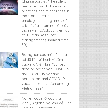
Chia sẻ bài viết “The role of
perceived workplace safety
practices and mindfulness in
maintaining calm in
employees during times of
crisis” của nhóm nghiên cứu
thành viên QAglobal trên tạp
chí Human Resource
Management (Financial time
50)
Bài nghiên cứu mới liên quan
tới dữ liệu về hành vi tiêm
vacxin ở Việt Nam “Survey
data on perceived COVID-19
risk, COVID-19 vaccine
perception, and COVID-19
vaccination intention among
Vietnamese”
Nghiên cứu mới của thành
viên QAglobal với chủ đề “The
COVID-19 pandemic: