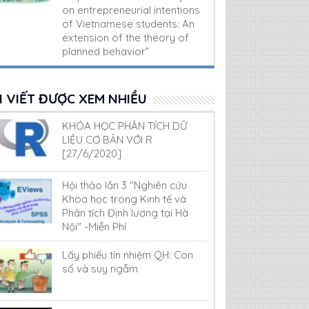
on entrepreneurial intentions
of Vietnamese students: An
extension of the theory of
planned behavior”
I VIẾT ĐƯỢC XEM NHIỀU
KHÓA HỌC PHÂN TÍCH DỮ
LIỆU CƠ BẢN VỚI R
[27/6/2020]
Hội thảo lần 3 "Nghiên cứu
Khoa học trong Kinh tế và
Phân tích Định lượng tại Hà
Nội" -Miễn Phí
Lấy phiếu tín nhiệm QH: Con
số và suy ngẫm