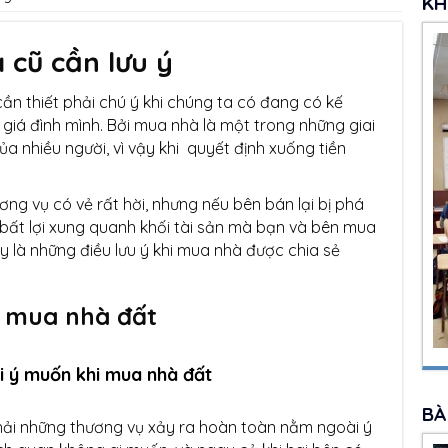
KH
cũ cần lưu ý
ần thiết phải chú ý khi chúng ta có đang có kế
iá đình mình. Bởi mua nhà là một trong những giai
a nhiều người, vì vậy khi quyết định xuống tiền
ng vụ có vẻ rất hời, nhưng nếu bên bán lại bị phá
 bất lợi xung quanh khối tài sản mà bạn và bên mua
ây là những điều lưu ý khi mua nhà được chia sẻ
i mua nhà đất
ài ý muốn khi mua nhà đất
BÀ
hải những thương vụ xảy ra hoàn toàn nằm ngoài ý