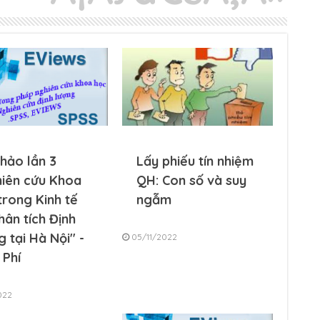
thảo lần 3
Lấy phiếu tín nhiệm
iên cứu Khoa
QH: Con số và suy
trong Kinh tế
ngẫm
hân tích Định
g tại Hà Nội" -
05/11/2022
 Phí
022