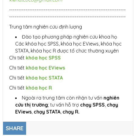
----------------------------------------------------------------
----------------------------------------------------------------
Trung tâm nghiên cứu định lượng
Đào tạo phương pháp nghiên cứu khoa họ
Các khóa học SPSS, khóa học EViews, khóa học
STATA, khóa học R được tổ chức thường xuyên
Chi tiết
khóa học SPSS
Chi tiết
khóa học EViews
Chi tiết
khóa học STATA
Chi tiết
khóa học R
Ngoài ra trung tâm còn nhận tư vấn
nghiên
cứ
u thị
trườ
ng
; tư vấn hỗ trợ
chạ
y SPSS
,
chạ
y
EViews
,
chạ
y STATA
,
chạ
y R.
SHARE