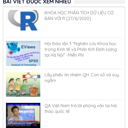
BÀI VIẾT ĐƯỢC XEM NHIỀU
KHÓA HỌC PHÂN TÍCH DỮ LIỆU CƠ
BẢN VỚI R [27/6/2020]
Hội thảo lần 3 "Nghiên cứu Khoa học
trong Kinh tế và Phân tích Định lượng
tại Hà Nội" -Miễn Phí
Lấy phiếu tín nhiệm QH: Con số và suy
ngẫm
QA Việt Nam trả lời phỏng vấn tại hội
thảo quốc tế