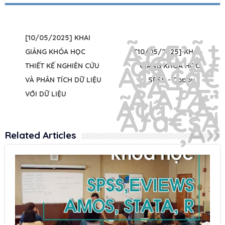
[10/05/2025] KHAI
GIẢNG KHÓA HỌC
[10/05/2025] KHAI
THIẾT KẾ NGHIÊN CỨU
GIẢNG KHÓA HỌC
VÀ PHÂN TÍCH DỮ LIỆU
SPSS - Coppy 1
VỚI DỮ LIỆU
Related Articles