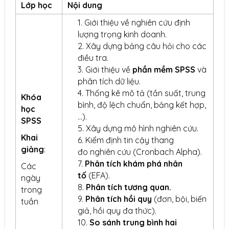
Lớp học
Nội dung
Giới thiệu về nghiên cứu định
lượng trọng kinh doanh.
Xây dựng bảng câu hỏi cho các
điều tra.
Giới thiệu về
ph
ầ
n m
ề
m SPSS
và
phân tích dữ liệu.
Thống kê mô tả (tần suất, trung
Khóa
bình, độ lệch chuẩn, bảng kết hợp,
học
…).
SPSS
Xây dựng mô hình nghiên cứu.
Khai
Kiểm định tin cậy thang
giảng
:
đo nghiên cứu (Cronbach Alpha).
Phân tích khám phá nhân
Các
t
ố
(EFA).
ngày
Phân tích t
ươ
ng quan.
trong
Phân tích h
ồ
i quy
(đơn, bội, biến
tuần
giả, hồi quy đa thức).
So sánh trung bình hai