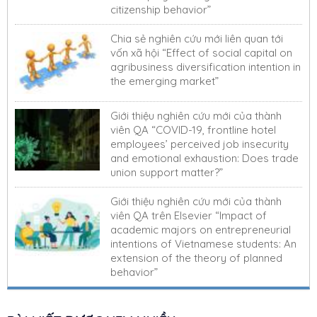
citizenship behavior”
Chia sẻ nghiên cứu mới liên quan tới
vốn xã hội “Effect of social capital on
agribusiness diversification intention in
the emerging market”
Giới thiệu nghiên cứu mới của thành
viên QA “COVID-19, frontline hotel
employees’ perceived job insecurity
and emotional exhaustion: Does trade
union support matter?”
Giới thiệu nghiên cứu mới của thành
viên QA trên Elsevier “Impact of
academic majors on entrepreneurial
intentions of Vietnamese students: An
extension of the theory of planned
behavior”