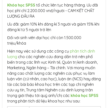
Khóa học SPSS
tổ chức liên tục hàng tháng. Ưu đãi
học phí chỉ 2.200.000 vnđ/người - CAM KẾT CHẤT
LƯỢNG ĐẦU RA
Ưu đãi: giảm 10% khi đăng kí 3 người và giảm 15% khi
đăng kí từ 5 người trở lên
Đối với sinh viên đại học chỉ còn 1.500.000
triệu/khóa
Hiện nay việc sử dụng các công cụ
phân tích định
lượng
cho các nghiên cứu đang dần trở nên phổ
biến trong các lĩnh vực Kinh tế, Quản trị kinh doanh,
Marketing, Ngân hàng – Tài chính. Với mong muốn
nâng cao chất lượng các nghiên cứu phục vụ làm
luận văn (cử nhân, cao học), luận án (NCS) hay đăng
tải các bài báo khoa học trên các tạp chí nghiên
cứu uy tín, Trung tâm Nghiên cứu định lượng trân
trọng giới thiệu tới quý anh/chị các
khóa học SPSS
trong phân tích dữ liệu khoa học như sau: