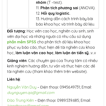
nhóm
(T –test).
Phân tích ph
ươ
ng sai
(ANOVA).
Hồi quy logistic.
Hướng dẫn cách trình bày bài
báo khoa học và trình bày dữ liệu.
Đối tượng:
Học viên cao học, nghiên cứu sinh, sinh
viên đại học và những người có nhu cầu sử dụng
phần mềm SPSS
cho phân tích dữ liệu khoa học
phục vụ báo cáo, thực hiện đề tài nghiên cứu khoa
học, l
àm luận văn cao học
,
làm luận án tiến sỹ
…v..v
Giảng viên
: Các chuyên gia của Trung tâm có nhiều
kinh nghiệm hướng dẫn, tư vấn và thực hiện các đề
tài nghiên cứu (tham khảo thêm trên website).
Liên hệ
:
Nguyễn Văn Duy
– Điện thoại: 09456.49731; Email:
duynguyen.qa@gmail.com
Đào Trung Kiên
– Điện thoại: 0989.539.685; Email:
kiendtcoco@gmail.com