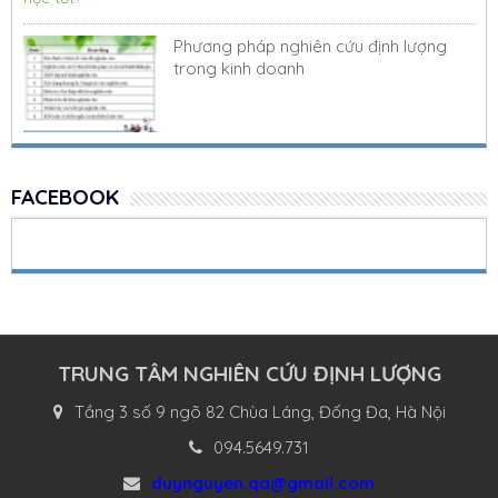
Phương pháp nghiên cứu định lượng
trong kinh doanh
FACEBOOK
TRUNG TÂM NGHIÊN CỨU ĐỊNH LƯỢNG
Tầng 3 số 9 ngõ 82 Chùa Láng, Đống Đa, Hà Nội
094.5649.731
duynguyen.qa@gmail.com