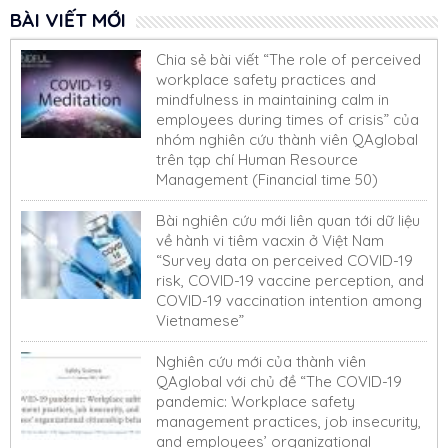
BÀI VIẾT MỚI
Chia sẻ bài viết “The role of perceived
workplace safety practices and
mindfulness in maintaining calm in
employees during times of crisis” của
nhóm nghiên cứu thành viên QAglobal
trên tạp chí Human Resource
Management (Financial time 50)
Bài nghiên cứu mới liên quan tới dữ liệu
về hành vi tiêm vacxin ở Việt Nam
“Survey data on perceived COVID-19
risk, COVID-19 vaccine perception, and
COVID-19 vaccination intention among
Vietnamese”
Nghiên cứu mới của thành viên
QAglobal với chủ đề “The COVID-19
pandemic: Workplace safety
management practices, job insecurity,
and employees’ organizational