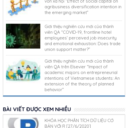
vốn xã hội “Effect of social capital on
agribusiness diversification intention in
the emerging market”
Giới thiệu nghiên cứu mới của thành
viên QA “COVID-19, frontline hotel
employees’ perceived job insecurity
and emotional exhaustion: Does trade
union support matter?”
Giới thiệu nghiên cứu mới của thành
viên QA trên Elsevier “Impact of
academic majors on entrepreneurial
intentions of Vietnamese students: An
extension of the theory of planned
behavior”
BÀI VIẾT ĐƯỢC XEM NHIỀU
KHÓA HỌC PHÂN TÍCH DỮ LIỆU CƠ
BẢN VỚI R [27/6/2020]