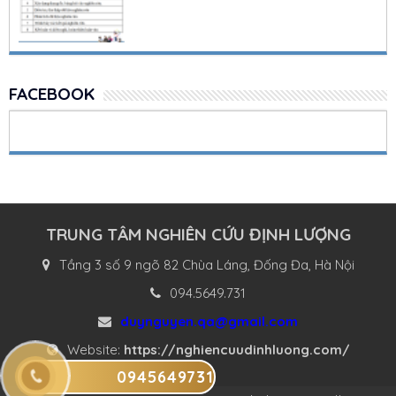
FACEBOOK
TRUNG TÂM NGHIÊN CỨU ĐỊNH LƯỢNG
Tầng 3 số 9 ngõ 82 Chùa Láng, Đống Đa, Hà Nội
094.5649.731
duynguyen.qa@gmail.com
Website:
https://nghiencuudinhluong.com/
0945649731