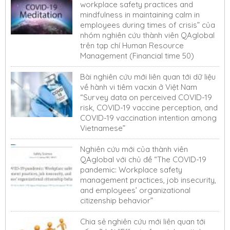
workplace safety practices and
mindfulness in maintaining calm in
employees during times of crisis” của
nhóm nghiên cứu thành viên QAglobal
trên tạp chí Human Resource
Management (Financial time 50)
Bài nghiên cứu mới liên quan tới dữ liệu
về hành vi tiêm vacxin ở Việt Nam
“Survey data on perceived COVID-19
risk, COVID-19 vaccine perception, and
COVID-19 vaccination intention among
Vietnamese”
Nghiên cứu mới của thành viên
QAglobal với chủ đề “The COVID-19
pandemic: Workplace safety
management practices, job insecurity,
and employees’ organizational
citizenship behavior”
Chia sẻ nghiên cứu mới liên quan tới