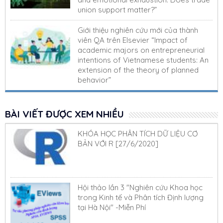
union support matter?”
Giới thiệu nghiên cứu mới của thành
viên QA trên Elsevier “Impact of
academic majors on entrepreneurial
intentions of Vietnamese students: An
extension of the theory of planned
behavior”
BÀI VIẾT ĐƯỢC XEM NHIỀU
KHÓA HỌC PHÂN TÍCH DỮ LIỆU CƠ
BẢN VỚI R [27/6/2020]
Hội thảo lần 3 "Nghiên cứu Khoa học
trong Kinh tế và Phân tích Định lượng
tại Hà Nội" -Miễn Phí