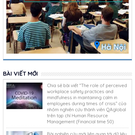
BÀI VIẾT MỚI
Chia sẻ bài viết “The role of perceived
workplace safety practices and
mindfulness in maintaining calm in
employees during times of crisis” của
nhóm nghiên cứu thành viên QAglobal
trên tạp chí Human Resource
Management (Financial time 50)
Bài nghiên cứu mới liên quan tới dữ liệu