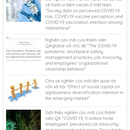
về hành vi tiêm vacxin ở Việt Nam
“Survey data on perceived COVID-19
risk, COVID-19 vaccine perception, and
COVID-19 vaccination intention among
Vietnamese”
Nghiên cứu mới của thành viên
QAglobal với chủ đề “The COVID-19
pandemic: Workplace safety
management practices, job insecurity,
and employees’ organizational
citizenship behavior”
Chia sẻ nghiên cứu mới liên quan tới
vốn xã hội “Effect of social capital on
agribusiness diversification intention in
the emerging market”
Giới thiệu nghiên cứu mới của thành
viên QA “COVID-19, frontline hotel
employees’ perceived job insecurity
and emotional exhaustion: Does trade