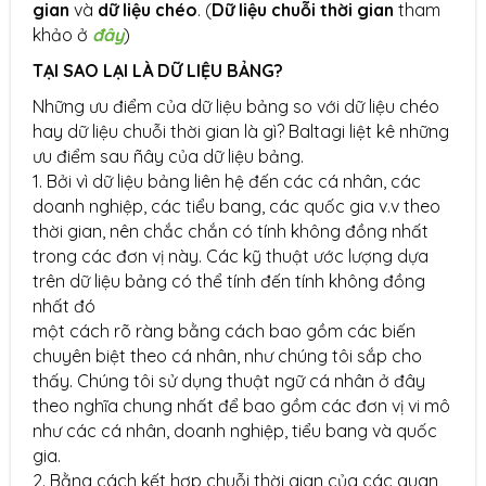
gian
và
dữ liệu chéo
. (
Dữ liệu chuỗi thời gian
tham
khảo ở
đây
)
TẠI SAO LẠI LÀ DỮ LIỆU BẢNG?
Những ưu điểm của dữ liệu bảng so với dữ liệu chéo
hay dữ liệu chuỗi thời gian là gì? Baltagi liệt kê những
ưu điểm sau ñây của dữ liệu bảng.
1. Bởi vì dữ liệu bảng liên hệ đến các cá nhân, các
doanh nghiệp, các tiểu bang, các quốc gia v.v theo
thời gian, nên chắc chắn có tính không đồng nhất
trong các đơn vị này. Các kỹ thuật ước lượng dựa
trên dữ liệu bảng có thể tính đến tính không đồng
nhất đó
một cách rõ ràng bằng cách bao gồm các biến
chuyên biệt theo cá nhân, như chúng tôi sắp cho
thấy. Chúng tôi sử dụng thuật ngữ cá nhân ở đây
theo nghĩa chung nhất để bao gồm các đơn vị vi mô
như các cá nhân, doanh nghiệp, tiểu bang và quốc
gia.
2. Bằng cách kết hợp chuỗi thời gian của các quan