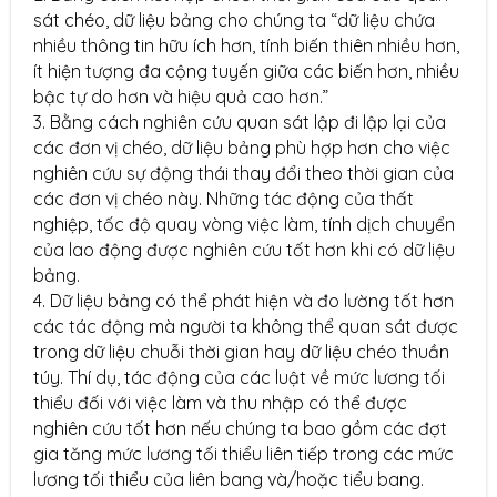
sát chéo, dữ liệu bảng cho chúng ta “dữ liệu chứa
nhiều thông tin hữu ích hơn, tính biến thiên nhiều hơn,
ít hiện tượng đa cộng tuyến giữa các biến hơn, nhiều
bậc tự do hơn và hiệu quả cao hơn.”
3. Bằng cách nghiên cứu quan sát lập đi lập lại của
các đơn vị chéo, dữ liệu bảng phù hợp hơn cho việc
nghiên cứu sự động thái thay đổi theo thời gian của
các đơn vị chéo này. Những tác động của thất
nghiệp, tốc độ quay vòng việc làm, tính dịch chuyển
của lao động được nghiên cứu tốt hơn khi có dữ liệu
bảng.
4. Dữ liệu bảng có thể phát hiện và đo lường tốt hơn
các tác động mà người ta không thể quan sát được
trong dữ liệu chuỗi thời gian hay dữ liệu chéo thuần
túy. Thí dụ, tác động của các luật về mức lương tối
thiểu đối với việc làm và thu nhập có thể được
nghiên cứu tốt hơn nếu chúng ta bao gồm các đợt
gia tăng mức lương tối thiểu liên tiếp trong các mức
lương tối thiểu của liên bang và/hoặc tiểu bang.