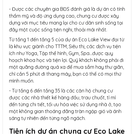
- Được các chuyên gia BĐS đánh giá là dự án có tính
thẩm mỹ và độ ứng dụng cao, chung cư được xây
dựng với mục tiêu mang lại cho cư dân sinh sống tại
đây một cuộc sống tiện nghi, thoải mái nhất.
Từ tầng 1 đến tầng 5 của dự án Eco Lake View đại từ
là khu vực giành cho TTTM, Siêu thị, các dịch vụ tiện
ích như Yoga, Tập thể hình, Gym, Spa…được quy
hoạch khoa học và tiện lợi. Quý khách không phải đi
một quãng đường quá xa để mua sắm hay thư giãn,
chỉ cần 5 phút đi thang máy, bạn có thể có mọi thứ
mình muốn.
- Từ tầng 6 đến tầng 35 là các căn hộ chung cư
được các nhà thiết kế hàng đầu, trau chuốt, tỉ mỉ
đến từng chi tiết, tối ưu hóa việc sử dụng nhà ở, tạo
một không gian thoáng đãng tràn ngập gió và ánh
sáng tự nhiên đến từng ngõ ngách.
Tiện ích dự án chung cư Eco Lake