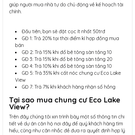
giúp người mua nhà tự do chủ động về kế hoạch tài
chính.
Đầu tiên, bạn sẽ đặt cọc ít nhất 50trđ
GĐ 1: Trả 20% tại thời điểm kí hợp đồng mua
bán
GĐ 2: Trả 15% khi đổ bê tông sàn tầng 10
GĐ 3: Trả 15% khi đổ bê tông sàn tầng 20
GĐ 4: Trả 10% khi đổ bê tông sàn tầng 10
GĐ 5: Trả 35% khi cất nóc chung cư Eco Lake
View
GĐ 7: Trả 7% khi khách hàng nhận sổ hồng
Tại sao mua chung cư Eco Lake
View?
Trên đây chúng tôi xin trình bày một số thông tin chi
tiết về dự án căn hộ nơi đây để quý khách hàng tìm
hiểu, cũng như cân nhắc đề đưa ra quyết định hợp lý