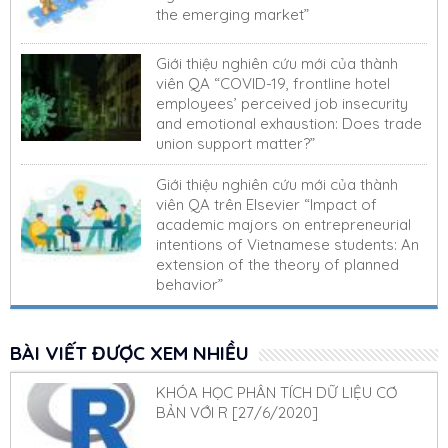
the emerging market”
Giới thiệu nghiên cứu mới của thành
viên QA “COVID-19, frontline hotel
employees’ perceived job insecurity
and emotional exhaustion: Does trade
union support matter?”
Giới thiệu nghiên cứu mới của thành
viên QA trên Elsevier “Impact of
academic majors on entrepreneurial
intentions of Vietnamese students: An
extension of the theory of planned
behavior”
BÀI VIẾT ĐƯỢC XEM NHIỀU
KHÓA HỌC PHÂN TÍCH DỮ LIỆU CƠ
BẢN VỚI R [27/6/2020]