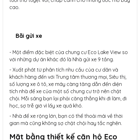
tuổi thơ tuyệt vời, chắp cánh cho những ước mơ bay
cao.
Bãi gửi xe
- Một điểm đặc biệt của chung cư Eco Lake View so
với những dự án khác đó là Nhà gửi xe 9 tầng.
- Xuất phát từ phân tích nhu cầu của cư dân và
khách hàng đến với Trung tâm thương mại, Siêu thị,
số lượng xe ô tô, xe máy càng tăng dẫn đến diện
tích nhà để xe của một số chung cư trở nên chật
chội. Mỗi sáng bạn lại phải căng thẳng khi đi làm, đi
học, sợ trễ giờ vì lấy xe quá khó.
- Nhà để xe rộng lớn, bạn có thể thoải mái về thời
gian mà cũng không sợ chật chội hay tắc nghẽn.
Mặt bằng thiết kế căn hộ Eco