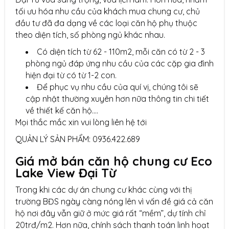
tối ưu hóa nhu cầu của khách mua chung cư, chủ
đầu tư đã đa dạng về các loại căn hộ phụ thuộc
theo diện tích, số phòng ngủ khác nhau.
Có diện tích từ 62 - 110m2, mỗi căn có từ 2 - 3
phòng ngủ đáp ứng nhu cầu của các cặp gia đình
hiện đại từ có từ 1-2 con.
Để phục vụ nhu cầu của quí vị, chúng tôi sẽ
cập nhật thường xuyên hơn nữa thông tin chi tiết
về thiết kế căn hộ....
Mọi thắc mắc xin vui lòng liên hệ tới
QUẢN LÝ SẢN PHẨM: 0936.422.689
Giá mở bán căn hộ chung cư Eco
Lake View Đại Từ
Trong khi các dự án chung cư khác cùng với thị
trường BĐS ngày càng nóng lên vì vấn đề giá cả căn
hộ nơi đây vẫn giữ ở mức giá rất “mềm”, dự tính chỉ
20trđ/m2. Hơn nữa, chính sách thanh toán linh hoạt