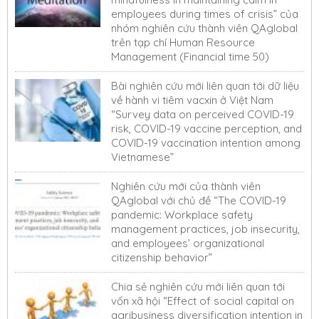
employees during times of crisis” của
nhóm nghiên cứu thành viên QAglobal
trên tạp chí Human Resource
Management (Financial time 50)
Bài nghiên cứu mới liên quan tới dữ liệu
về hành vi tiêm vacxin ở Việt Nam
“Survey data on perceived COVID-19
risk, COVID-19 vaccine perception, and
COVID-19 vaccination intention among
Vietnamese”
Nghiên cứu mới của thành viên
QAglobal với chủ đề “The COVID-19
pandemic: Workplace safety
management practices, job insecurity,
and employees’ organizational
citizenship behavior”
Chia sẻ nghiên cứu mới liên quan tới
vốn xã hội “Effect of social capital on
agribusiness diversification intention in