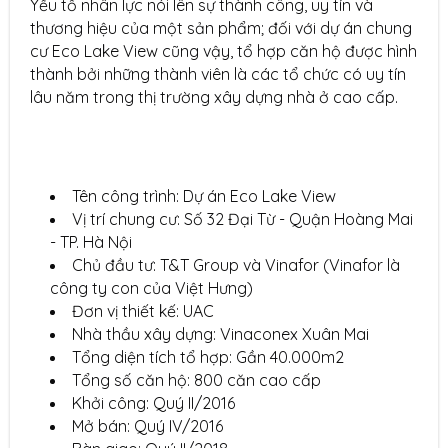
Yếu tố nhân lực nói lên sự thành công, uy tín và
thương hiệu của một sản phẩm; đối với dự án chung
cư Eco Lake View cũng vậy, tổ hợp căn hộ được hình
thành bởi những thành viên là các tổ chức có uy tín
lâu năm trong thị trường xây dựng nhà ở cao cấp.
Tên công trình: Dự án Eco Lake View
Vị trí chung cư: Số 32 Đại Từ - Quận Hoàng Mai
- TP. Hà Nội
Chủ đầu tư: T&T Group và Vinafor (Vinafor là
công ty con của Việt Hưng)
Đơn vị thiết kế: UAC
Nhà thầu xây dựng: Vinaconex Xuân Mai
Tổng diện tích tổ hợp: Gần 40.000m2
Tổng số căn hộ: 800 căn cao cấp
Khởi công: Quý II/2016
Mở bán: Quý IV/2016