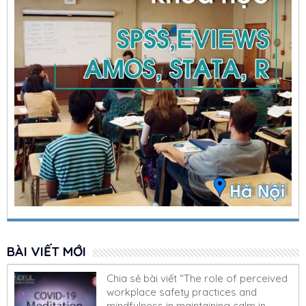
BÀI VIẾT MỚI
Chia sẻ bài viết “The role of perceived
workplace safety practices and
mindfulness in maintaining calm in