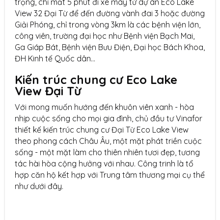
trọng, chỉ mất 5 phút đi xe máy từ dự án Eco Lake
View 32 Đại Từ để đến đường vành đai 3 hoặc đường
Giải Phóng, chỉ trong vòng 3km là các bệnh viện lớn,
công viên, trường đại học như Bệnh viện Bạch Mai,
Ga Giáp Bát, Bệnh viện Bưu Điện, Đại học Bách Khoa,
ĐH Kinh tế Quốc dân…
Kiến trúc chung cư Eco Lake
View Đại Từ
Với mong muốn hướng đến khuôn viên xanh - hòa
nhịp cuộc sống cho mọi gia đình, chủ đầu tư Vinafor
thiết kế kiến trúc chung cư Đại Từ Eco Lake View
theo phong cách Châu Âu, một mặt phát triền cuộc
sống - một mặt làm cho thiên nhiên tươi đẹp, tương
tác hài hòa cộng hưởng với nhau. Công trinh là tổ
hợp căn hộ kết hợp với Trung tâm thương mại cụ thể
như dưới đây.