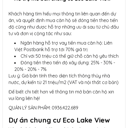
Khách hàng tìm hiểu mọi thông tin liên quan đến dự
án, và quyết định mua căn hộ sẽ đóng tiền theo tiến
độ cũng như được hỗ trợ những ưu ái sau từ chủ đầu
tư và đơn vị cộng tác như sau:
Ngân hàng hỗ trợ vay tiền mua căn hộ: Liên
Việt Postbank hỗ trợ tới 70% giá trị
Chỉ với 50 triệu có thể giữ chỗ căn hộ yêu thích
Đóng tiền theo tiến độ xây dựng: 25% - 30% -
20% - 20% - 7%
Lưu ý: Giá bán tính theo diện tích thông thủy nhà
nước, dự kiến từ 21 triệu/m2 (VAT và nội thất cơ bản)
Để biết chi tiết hơn về thông tin mở bán căn hộ xin
vui lòng liên hệ!
QUẢN LÝ SẢN PHẨM: 0936.422.689
Dự án chung cư Eco Lake View