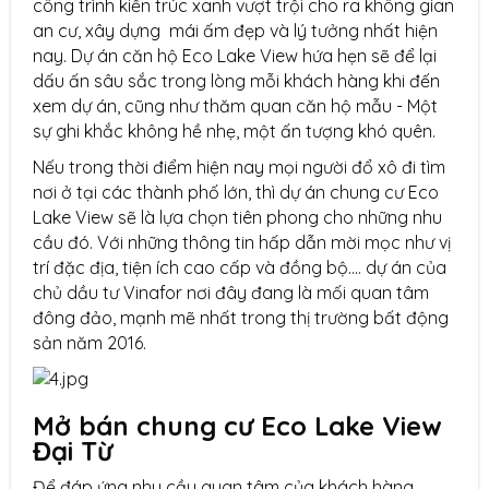
công trình kiến trúc xanh vượt trội cho ra không gian
an cư, xây dựng mái ấm đẹp và lý tưởng nhất hiện
nay. Dự án căn hộ Eco Lake View hứa hẹn sẽ để lại
dấu ấn sâu sắc trong lòng mỗi khách hàng khi đến
xem dự án, cũng như thăm quan căn hộ mẫu - Một
sự ghi khắc không hề nhẹ, một ấn tượng khó quên.
Nếu trong thời điểm hiện nay mọi người đổ xô đi tìm
nơi ở tại các thành phố lớn, thì dự án chung cư Eco
Lake View sẽ là lựa chọn tiên phong cho những nhu
cầu đó. Với những thông tin hấp dẫn mời mọc như vị
trí đặc địa, tiện ích cao cấp và đồng bộ.... dự án của
chủ dầu tư Vinafor nơi đây đang là mối quan tâm
đông đảo, mạnh mẽ nhất trong thị trường bất động
sản năm 2016.
Mở bán chung cư Eco Lake View
Đại Từ
Để đáp ứng nhu cầu quan tâm của khách hàng