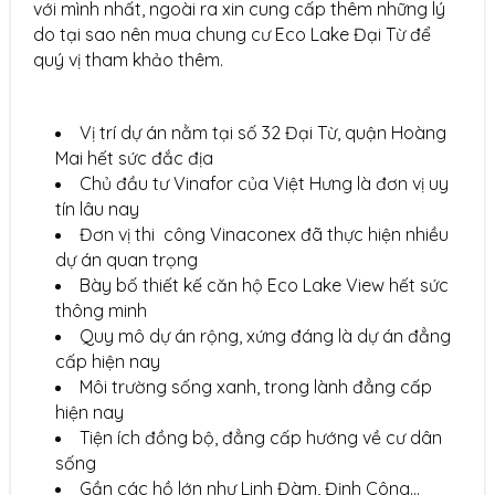
với mình nhất, ngoài ra xin cung cấp thêm những lý
do tại sao nên mua chung cư Eco Lake Đại Từ để
quý vị tham khảo thêm.
Vị trí dự án nằm tại số 32 Đại Từ, quận Hoàng
Mai hết sức đắc địa
Chủ đầu tư Vinafor của Việt Hưng là đơn vị uy
tín lâu nay
Đơn vị thi công Vinaconex đã thực hiện nhiều
dự án quan trọng
Bày bố thiết kế căn hộ Eco Lake View hết sức
thông minh
Quy mô dự án rộng, xứng đáng là dự án đẳng
cấp hiện nay
Môi trường sống xanh, trong lành đẳng cấp
hiện nay
Tiện ích đồng bộ, đẳng cấp hướng về cư dân
sống
Gần các hồ lớn như Linh Đàm, Định Công...