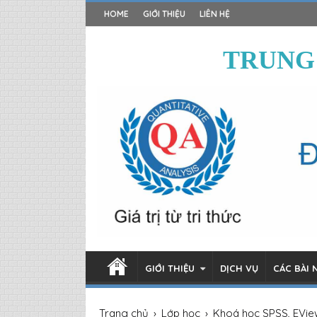
HOME
GIỚI THIỆU
LIÊN HỆ
TRUNG
GIỚI THIỆU
DỊCH VỤ
CÁC BÀI 
Trang chủ
›
Lớp học
›
Khoá học SPSS, EVie