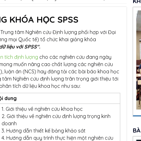
KH
ẢNG KHÓA HỌC SPSS
Trung tâm Nghiên cứu Định lượng phối hợp với Đại
ơng mại Quốc tế) tổ chức khai giảng khóa
dữ liệu với SPSS".
n tích định lượng
cho các nghiên cứu đang ngày
ới mong muốn nâng cao chất lượng các nghiên cứu
), luận án (NCS) hay đăng tải các bài báo khoa học
g tâm Nghiên cứu định lượng trân trọng giới thiệu tới
phân tích dữ liệu khoa học như sau:
ội dung
Giới thiệu về nghiên cứu khoa học
Giới thiệu về nghiên cứu định lượng trọng kinh
doanh
BÀ
Hướng dẫn thiết kế bảng khảo sát
Hướng dẫn quy trình thực hiện một nghiên cứu