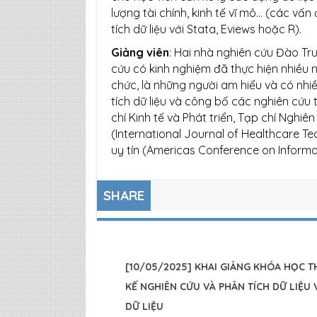
lượng tài chính, kinh tế vĩ mô... (các v
tích dữ liệu với Stata, Eviews hoặc R).
Giảng viên
: Hai nhà nghiên cứu Đào T
cứu có kinh nghiệm đã thực hiện nhiều 
chức, là những người am hiểu và có nhiề
tích dữ liệu và công bố các nghiên cứu 
chí Kinh tế và Phát triển, Tạp chí Nghiên
(International Journal of Healthcare T
uy tín (Americas Conference on Informat
SHARE
[10/05/2025] KHAI GIẢNG KHÓA HỌC T
KẾ NGHIÊN CỨU VÀ PHÂN TÍCH DỮ LIỆU 
DỮ LIỆU