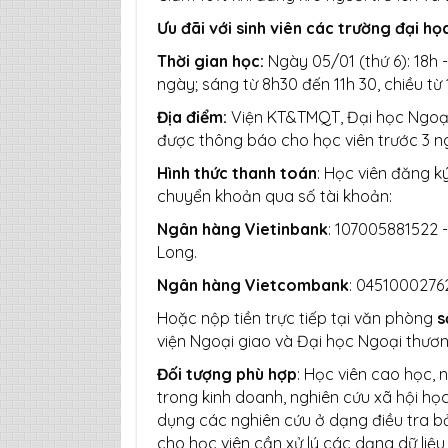
Ưu đãi với sinh viên các trường đại họ
Thời gian học:
Ngày 05/01 (thứ 6): 18h 
ngày; sáng từ 8h30 đến 11h 30, chiều từ
Địa điểm:
Viện KT&TMQT, Đại học Ngoại
được thông báo cho học viên trước 3 ng
Hình thức thanh toán
: Học viên đăng k
chuyển khoản qua số tài khoản:
Ngân hàng Vietinbank
: 107005881522
Long.
Ngân hàng Vietcombank
: 0451000276
Hoặc nộp tiền trực tiếp tại văn phòng
s
viện Ngoại giao và Đại học Ngoại thươn
Đối tượng phù hợp
: Học viên cao học, 
trong kinh doanh, nghiên cứu xã hội học
dụng các nghiên cứu ở dạng điều tra bả
cho học viên cần xử lý các dạng dữ liệu