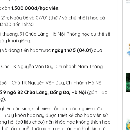
c
còn
1.500.000đ/học viên.
- 21h; Ngày 06 và 07/01 (thứ 7 và chủ nhật) học cả
 13h30 đến 16h30.
 thương, 91 Chùa Láng, Hà Nội. Phòng học cụ thể sẽ
ày khai giảng.
ý và đóng tiền học trước
ngày thứ 5 (04.01)
qua
 - Chủ TK Nguyễn Văn Duy, Chi nhánh Nam Thăng
256 - Chủ TK Nguyễn Văn Duy, Chi nhánh Hà Nội.
ố 9 ngõ 82 Chùa Láng, Đống Đa, Hà Nội
(gần Học
g).
nghiên cứu sinh, sinh viên cần làm các nghiên cứu
. Lưu ý khóa học này được thiết kế cho học viên sử
ng hỏi (dữ liệu chéo) nên khóa học không thích hợp
 thứ cấp, chuỗi thời gian trong các mô hình kinh tế