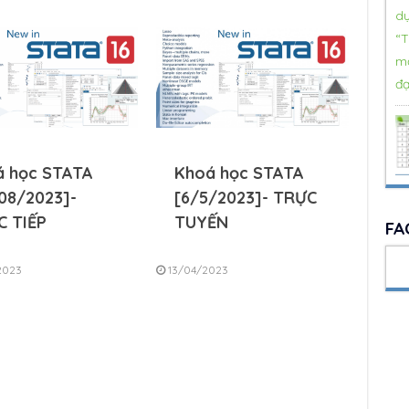
á học STATA
Khoá học STATA
08/2023]-
[6/5/2023]- TRỰC
C TIẾP
TUYẾN
FA
2023
13/04/2023