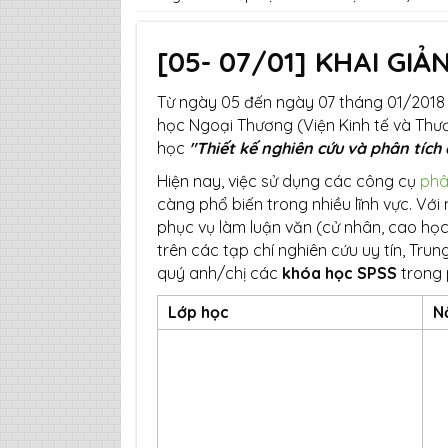
[05- 07/01] KHAI GI
Từ ngày 05 đến ngày 07 tháng 01/2018 
học Ngoại Thương (Viện Kinh tế và Thư
học
"Thiết kế nghiên cứu và phân tích 
Hiện nay, việc sử dụng các công cụ
phâ
càng phổ biến trong nhiều lĩnh vực. V
phục vụ làm luận văn (cử nhân, cao học
trên các tạp chí nghiên cứu uy tín, Trun
quý anh/chị các
khóa học SPSS
trong 
Lớp học
N