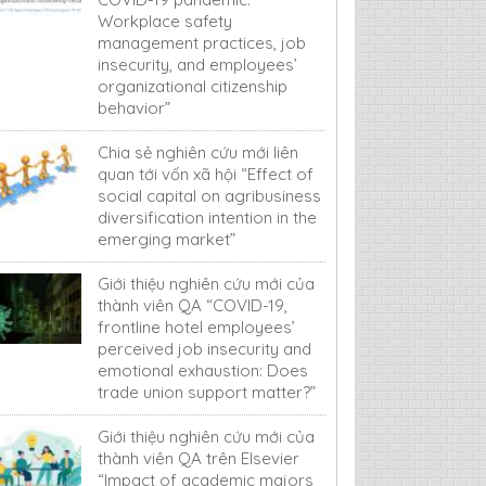
Workplace safety
management practices, job
insecurity, and employees’
organizational citizenship
behavior”
Chia sẻ nghiên cứu mới liên
quan tới vốn xã hội “Effect of
social capital on agribusiness
diversification intention in the
emerging market”
Giới thiệu nghiên cứu mới của
thành viên QA “COVID-19,
frontline hotel employees’
perceived job insecurity and
emotional exhaustion: Does
trade union support matter?”
Giới thiệu nghiên cứu mới của
thành viên QA trên Elsevier
“Impact of academic majors