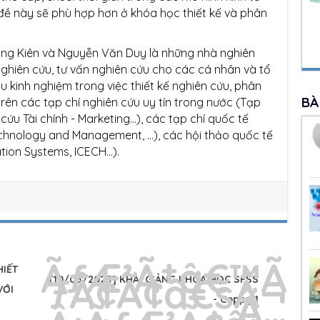
ấn đề này sẽ phù hợp hơn ở khóa học thiết kế và phân
rung Kiên và Nguyễn Văn Duy là những nhà nghiên
nghiên cứu, tư vấn nghiên cứu cho các cá nhân và tổ
u kinh nghiệm trong việc thiết kế nghiên cứu, phân
BÀ
trên các tạp chí nghiên cứu uy tín trong nước (Tạp
 cứu Tài chính - Marketing...), các tạp chí quốc tế
echnology and Management, ...), các hội thảo quốc tế
ion Systems, ICECH...).
HIẾT
[10/05/2025] KHAI GIẢNG KHÓA HỌC SPSS
VỚI
- Coppy 1