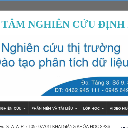
 TÂM NGHIÊN CỨU ĐỊNH
NGHIÊN CỨU
PHẦN MỀM VÀ TÀI LIỆU
LỚP HỌC
VIDEO H
ws, STATA, R
›
[05- 07/01] KHAI GIẢNG KHÓA HỌC SPSS