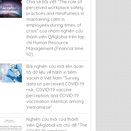
Chia sẻ bài viết “The role of
perceived workplace safety
practices and mindfulness in
maintaining calm in
employees during times of
crisis” của nhóm nghiên cứu
thành viên QAglobal trên tạp
chí Human Resource
Management (Financial time
50)
Bài nghiên cứu mới liên quan
tới dữ liệu về hành vi tiêm
vacxin ở Việt Nam “Survey
data on perceived COVID-19
risk, COVID-19 vaccine
perception, and COVID-19
vaccination intention among
Vietnamese”
Nghiên cứu mới của thành
viên QAglobal với chủ đề “The
COVID-19 pandemic: