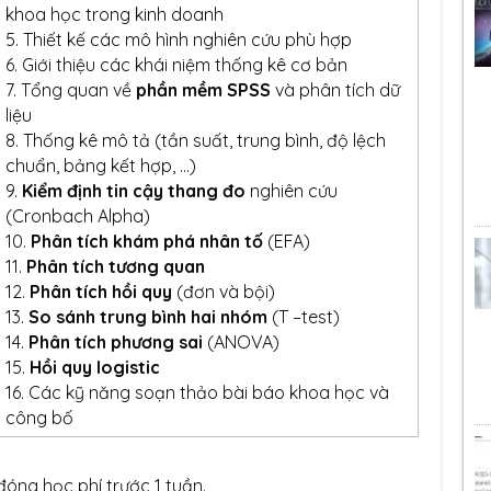
khoa học trong kinh doanh
Thiết kế các mô hình nghiên cứu phù hợp
Giới thiệu các khái niệm thống kê cơ bản
Tổng quan về
ph
ầ
n m
ề
m SPSS
và phân tích dữ
liệu
Thống kê mô tả (tần suất, trung bình, độ lệch
chuẩn, bảng kết hợp, …)
Ki
ể
m đ
ị
nh tin c
ậ
y thang đo
nghiên cứu
(Cronbach Alpha)
Phân tích khám phá nhân t
ố
(EFA)
Phân tích t
ươ
ng quan
Phân tích h
ồ
i quy
(đơn và bội)
So sánh trung bình hai nhóm
(T –test)
Phân tích ph
ươ
ng sai
(ANOVA)
Hồi quy logistic
Các kỹ năng soạn thảo bài báo khoa học và
công bố
́ng học phí trước 1 tuần.