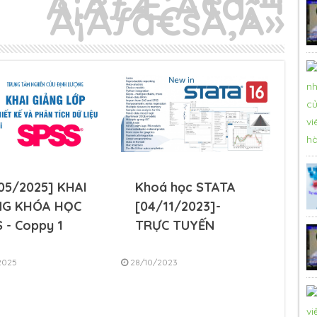
05/2025] KHAI
Khoá học STATA
NG KHÓA HỌC
[04/11/2023]-
 - Coppy 1
TRỰC TUYẾN
2025
28/10/2023