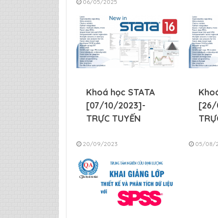
06/05/2025
Khoá học STATA
Kho
[07/10/2023]-
[26/
TRỰC TUYẾN
TRỰ
20/09/2023
05/08/