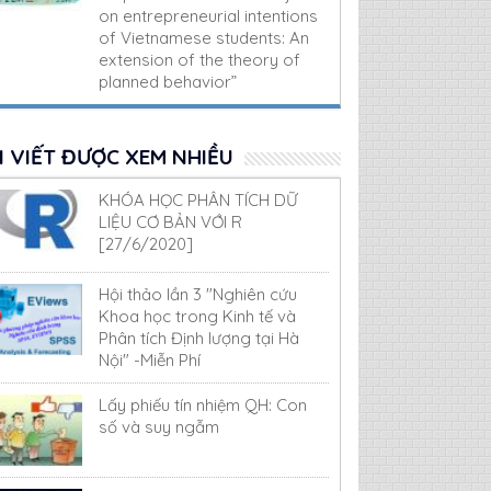
on entrepreneurial intentions
of Vietnamese students: An
extension of the theory of
planned behavior”
I VIẾT ĐƯỢC XEM NHIỀU
KHÓA HỌC PHÂN TÍCH DỮ
LIỆU CƠ BẢN VỚI R
[27/6/2020]
Hội thảo lần 3 "Nghiên cứu
Khoa học trong Kinh tế và
Phân tích Định lượng tại Hà
Nội" -Miễn Phí
Lấy phiếu tín nhiệm QH: Con
số và suy ngẫm