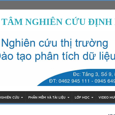
 TÂM NGHIÊN CỨU ĐỊNH
NGHIÊN CỨU
PHẦN MỀM VÀ TÀI LIỆU
LỚP HỌC
VIDEO H