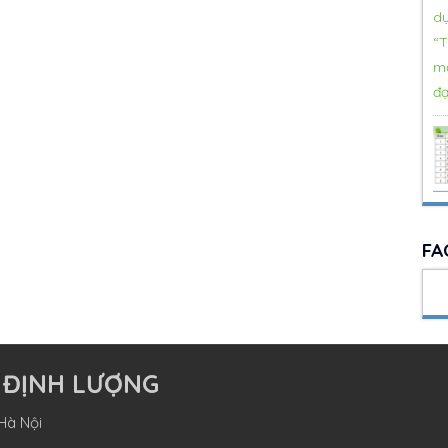
FA
 ĐỊNH LƯỢNG
Hà Nội