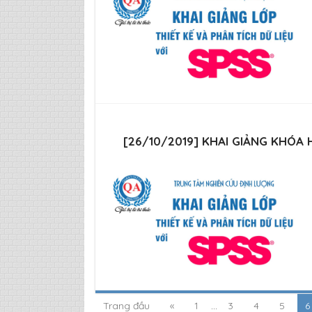
[26/10/2019] KHAI GIẢNG KHÓA
Trang đầu
«
1
...
3
4
5
6