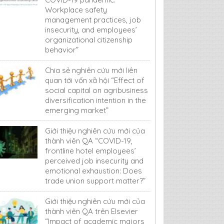
Workplace safety
management practices, job
insecurity, and employees’
organizational citizenship
behavior”
Chia sẻ nghiên cứu mới liên
quan tới vốn xã hội “Effect of
social capital on agribusiness
diversification intention in the
emerging market”
Giới thiệu nghiên cứu mới của
thành viên QA “COVID-19,
frontline hotel employees’
perceived job insecurity and
emotional exhaustion: Does
trade union support matter?”
Giới thiệu nghiên cứu mới của
thành viên QA trên Elsevier
“Impact of academic majors