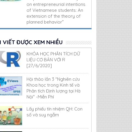
on entrepreneurial intentions
of Vietnamese students: An
extension of the theory of
planned behavior”
I VIẾT ĐƯỢC XEM NHIỀU
KHÓA HỌC PHÂN TÍCH DỮ
LIỆU CƠ BẢN VỚI R
[27/6/2020]
Hội thảo lần 3 "Nghiên cứu
Khoa học trong Kinh tế và
Phân tích Định lượng tại Hà
Nội" -Miễn Phí
Lấy phiếu tín nhiệm QH: Con
số và suy ngẫm