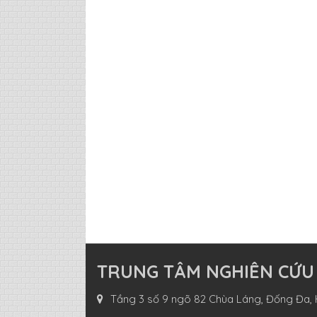
TRUNG TÂM NGHIÊN CỨU
Tầng 3 số 9 ngõ 82 Chùa Láng, Đống Đa, 