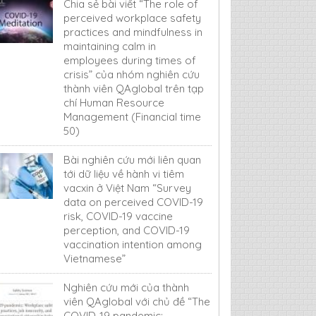
Chia sẻ bài viết “The role of
perceived workplace safety
practices and mindfulness in
maintaining calm in
employees during times of
crisis” của nhóm nghiên cứu
thành viên QAglobal trên tạp
chí Human Resource
Management (Financial time
50)
Bài nghiên cứu mới liên quan
tới dữ liệu về hành vi tiêm
vacxin ở Việt Nam “Survey
data on perceived COVID-19
risk, COVID-19 vaccine
perception, and COVID-19
vaccination intention among
Vietnamese”
Nghiên cứu mới của thành
viên QAglobal với chủ đề “The
COVID-19 pandemic: